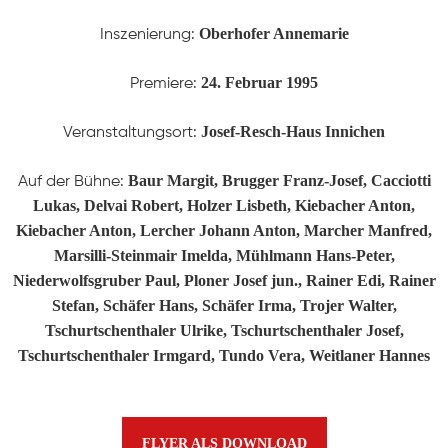
Oberhofer Annemarie
Inszenierung:
24. Februar 1995
Premiere:
Josef-Resch-Haus Innichen
Veranstaltungsort:
Baur Margit, Brugger Franz-Josef, Cacciotti
Auf der Bühne:
STARTSEITE
Lukas, Delvai Robert, Holzer Lisbeth, Kiebacher Anton,
Kiebacher Anton, Lercher Johann Anton, Marcher Manfred,
Marsilli-Steinmair Imelda, Mühlmann Hans-Peter,
PRODUKTIONEN
Niederwolfsgruber Paul, Ploner Josef jun., Rainer Edi, Rainer
Stefan, Schäfer Hans, Schäfer Irma, Trojer Walter,
Tschurtschenthaler Ulrike, Tschurtschenthaler Josef,
ÜBER UNS
Tschurtschenthaler Irmgard, Tundo Vera, Weitlaner Hannes
Geschichte
KONTAKT
Ausschuss
FLYER ALS DOWNLOAD