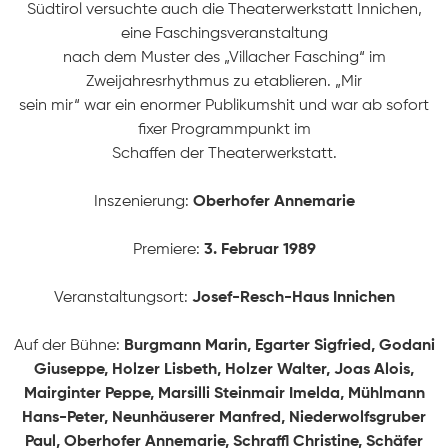
Südtirol versuchte auch die Theaterwerkstatt Innichen,
eine Faschingsveranstaltung
nach dem Muster des „Villacher Fasching“ im
Zweijahresrhythmus zu etablieren. „Mir
sein mir“ war ein enormer Publikumshit und war ab sofort
fixer Programmpunkt im
Schaffen der Theaterwerkstatt.
Inszenierung:
Oberhofer Annemarie
Premiere:
3. Februar 1989
STARTSEITE
Veranstaltungsort:
Josef-Resch-Haus Innichen
Auf der Bühne:
Burgmann Marin, Egarter Sigfried, Godani
PRODUKTIONEN
Giuseppe, Holzer Lisbeth, Holzer Walter, Joas Alois,
Mairginter Peppe, Marsilli Steinmair Imelda, Mühlmann
Hans-Peter, Neunhäuserer Manfred, Niederwolfsgruber
ÜBER UNS
Paul, Oberhofer Annemarie, Schraffl Christine, Schäfer