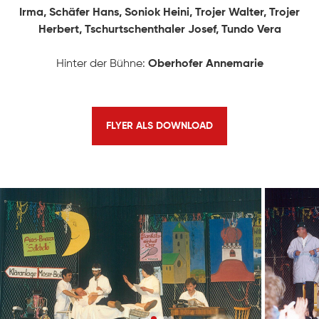
Irma, Schäfer Hans, Soniok Heini, Trojer Walter, Trojer
Geschichte
KONTAKT
Herbert, Tschurtschenthaler Josef, Tundo Vera
Ausschuss
Hinter der Bühne:
Oberhofer Annemarie
Mitwirkende
FLYER ALS DOWNLOAD