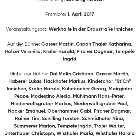
STARTSEITE
Premiere:
1. April 2017
PRODUKTIONEN
Veranstaltungsort:
Werkhalle in der Draustraße Innichen
Auf der Bühne:
Gasser Martin, Gspan Thaler Katharina,
ÜBER UNS
Holzer Veronika, Kraler Harald, Pircher Dagmar, Tempele
Geschichte
Ingrid
KONTAKT
Ausschuss
Hinter der Bühne:
Dal Molin Cristiana, Gasser Martin,
Haberer Lukas, Hackhofer Markus, Kinderchor “StiCh”
Mitwirkende
Innichen, Kraler Harald, Kühebacher Georg, Mairginter
Peppe, Modestino Alexia, Mühlmann Hans-Peter,
Niederwolfsgruber Markus, Niederwolfsgruber Paul,
Nocker Emanuel, Oberhammer Gabi, Pircher Dagmar,
Rainer Tim, Schilling Torsten, Schmidhofer Nina,
Summerer Marion, Tempele Ingrid, Trojer Walter,
Unterhuber Christoph, Wisthaler Maria, Wisthaler Harald