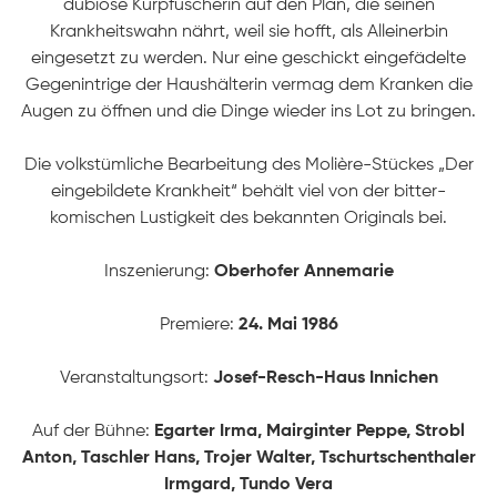
dubiose Kurpfuscherin auf den Plan, die seinen
Krankheitswahn nährt, weil sie hofft, als Alleinerbin
eingesetzt zu werden. Nur eine geschickt eingefädelte
Gegenintrige der Haushälterin vermag dem Kranken die
Augen zu öffnen und die Dinge wieder ins Lot zu bringen.
Die volkstümliche Bearbeitung des Molière-Stückes „Der
eingebildete Krankheit“ behält viel von der bitter-
komischen Lustigkeit des bekannten Originals bei.
Inszenierung:
Oberhofer Annemarie
Premiere:
24. Mai 1986
STARTSEITE
Veranstaltungsort:
Josef-Resch-Haus Innichen
PRODUKTIONEN
Auf der Bühne:
Egarter Irma, Mairginter Peppe, Strobl
Anton, Taschler Hans, Trojer Walter, Tschurtschenthaler
Irmgard, Tundo Vera
ÜBER UNS