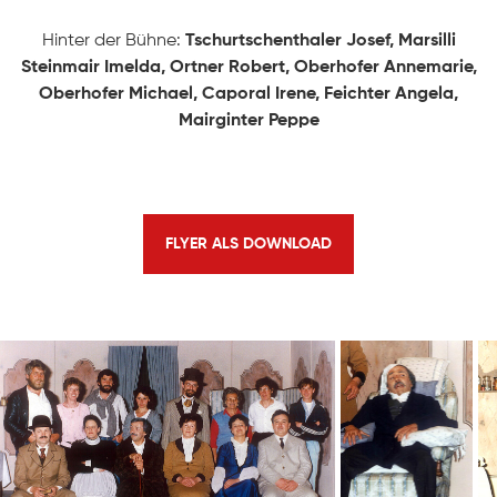
Hinter der Bühne:
Tschurtschenthaler Josef, Marsilli
Geschichte
KONTAKT
Steinmair Imelda, Ortner Robert, Oberhofer Annemarie,
Oberhofer Michael, Caporal Irene, Feichter Angela,
Ausschuss
Mairginter Peppe
Mitwirkende
FLYER ALS DOWNLOAD