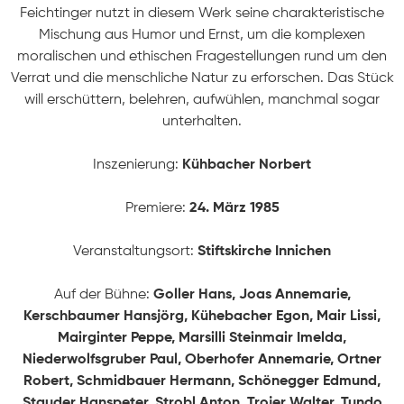
Feichtinger nutzt in diesem Werk seine charakteristische
Mischung aus Humor und Ernst, um die komplexen
moralischen und ethischen Fragestellungen rund um den
Verrat und die menschliche Natur zu erforschen. Das Stück
will erschüttern, belehren, aufwühlen, manchmal sogar
unterhalten.
Inszenierung:
Kühbacher Norbert
Premiere:
24. März 1985
Veranstaltungsort:
Stiftskirche Innichen
STARTSEITE
Auf der Bühne:
Goller Hans, Joas Annemarie,
Kerschbaumer Hansjörg, Kühebacher Egon, Mair Lissi,
PRODUKTIONEN
Mairginter Peppe, Marsilli Steinmair Imelda,
Niederwolfsgruber Paul, Oberhofer Annemarie, Ortner
Robert, Schmidbauer Hermann, Schönegger Edmund,
ÜBER UNS
Stauder Hanspeter, Strobl Anton, Trojer Walter, Tundo