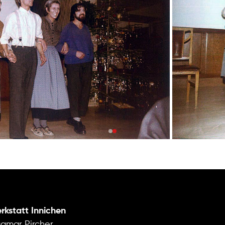
Mitwirkende
rkstatt Innichen
gmar Pircher