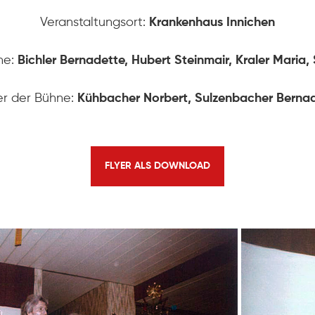
Veranstaltungsort:
Krankenhaus Innichen
ne:
Bichler Bernadette, Hubert Steinmair, Kraler Maria,
STARTSEITE
er der Bühne:
Kühbacher Norbert, Sulzenbacher Berna
PRODUKTIONEN
FLYER ALS DOWNLOAD
ÜBER UNS
Geschichte
KONTAKT
Ausschuss