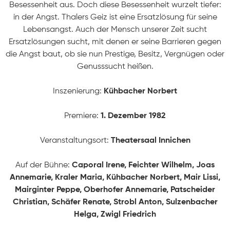
Besessenheit aus. Doch diese Besessenheit wurzelt tiefer:
in der Angst. Thalers Geiz ist eine Ersatzlösung für seine
Lebensangst. Auch der Mensch unserer Zeit sucht
Ersatzlösungen sucht, mit denen er seine Barrieren gegen
die Angst baut, ob sie nun Prestige, Besitz, Vergnügen oder
Genusssucht heißen.
Inszenierung:
Kühbacher Norbert
Premiere:
1. Dezember 1982
Veranstaltungsort:
Theatersaal Innichen
STARTSEITE
Auf der Bühne:
Caporal Irene, Feichter Wilhelm, Joas
PRODUKTIONEN
Annemarie, Kraler Maria, Kühbacher Norbert, Mair Lissi,
Mairginter Peppe, Oberhofer Annemarie, Patscheider
Christian, Schäfer Renate, Strobl Anton, Sulzenbacher
ÜBER UNS
Helga, Zwigl Friedrich