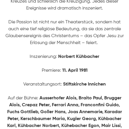
Kreuzes und schließlich die Kreuzigung. Jedes dieser
Ereignisse wird dramatisch inszeniert.
Die Passion ist nicht nur ein Theaterstück, sondern hat
auch eine tief religiöse Bedeutung, da sie das zentrale
Glaubensereignis des Christentums – das Opfer Jesu zur
Erlösung der Menschheit – feiert.
Inszenierung:
Norbert Kühbacher
Premiere:
11. April 1981
Veranstaltungsort:
Stiftskirche Innichen
Auf der Bühne:
Ausserhofer Alois, Braito Paul, Brugger
Alois, Crepaz Peter, Ferrari Anna, Franconfini Guido,
STARTSEITE
Fuchs Gottlieb, Goller Hans, Joas Annemarie, Karadar
Peter, Kerschbaumer Maria, Kugler Georg, Kühbacher
Karl, Kühbacher Norbert, Kühebacher Egon, Mair Lissi,
PRODUKTIONEN